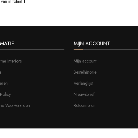
an in totaal 1
MATIE
MIJN ACCOUNT
ma Interiors
Mijn account
g
Bestelhistorie
eren
Verlanglijst
 Policy
Nieuwsbrief
ne Voorwaarden
Retourneren