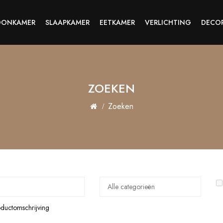
ONKAMER
SLAAPKAMER
EETKAMER
VERLICHTING
DECOR
ZOEKEN
Zoeken
oductomschrijving