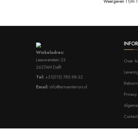
Weergeven 1 t/m 1 v
INFOR
Winkeladres:
Leeuwenstein 23
Over Ar
2627AM Delft
Leverin
Tel:
+31(015) 785-98-32
Retourn
Email:
info@armainteriors.nl
Privacy
Algeme
Contact