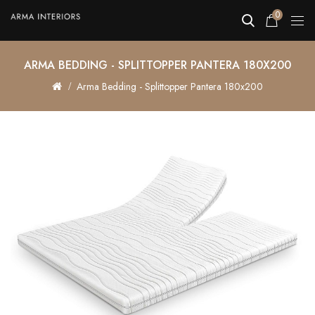
0
ARMA BEDDING - SPLITTOPPER PANTERA 180X200
Arma Bedding - Splittopper Pantera 180x200