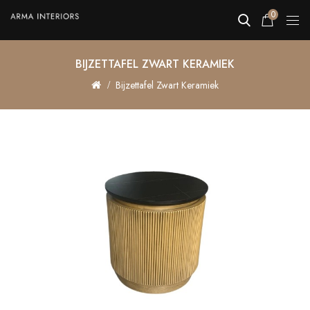
0
BIJZETTAFEL ZWART KERAMIEK
Bijzettafel Zwart Keramiek