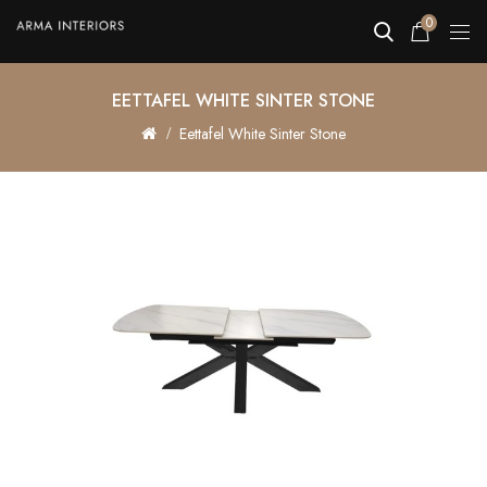
0
EETTAFEL WHITE SINTER STONE
Eettafel White Sinter Stone