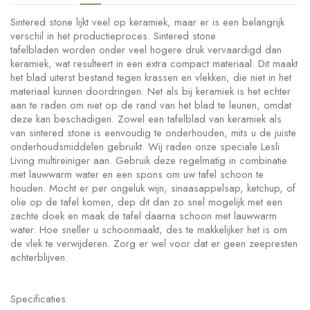
Sintered stone lijkt veel op keramiek, maar er is een belangrijk
verschil in het productieproces. Sintered stone
tafelbladen worden onder veel hogere druk vervaardigd dan
keramiek, wat resulteert in een extra compact materiaal. Dit maakt
het blad uiterst bestand tegen krassen en vl ekken, die niet in het
materiaal kunnen doordringen. Net als bij keramiek is het echter
aan te raden om niet op de rand van het blad te leunen, omdat
deze kan beschadigen. Zowel een tafelblad van keramiek als
van sintered stone is eenvoudig te onderhouden, mits u de juiste
onderhoudsmiddelen gebruikt. Wij raden onze speciale Lesli
Living multireiniger aan. Gebruik deze regelmatig in combinatie
met lauwwarm water en een spons om uw tafel schoon te
houden. Mocht er per ongeluk wijn, sinaasappelsap, ketchup, of
olie op de tafel komen, dep dit dan zo snel mogelijk met een
zachte doek en maak de tafel daarna schoon met lauwwarm
water. Hoe sneller u schoonmaakt, des te makkelijker het is om
de vlek te verwijderen. Zorg er wel voor dat er geen zeepresten
achterblijven.
Specificaties