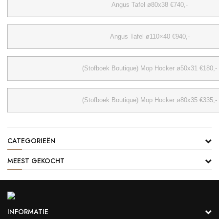
Angus Tafel
ø80x38 €740,-
Angus Tafel ø110×40 €940,-
(Stofboek Boutique) Mop Hocker ø50x31 €180,-
(Stofboek Boutique) Mop Hocker ø80x35 €335,-
CATEGORIEËN
MEEST GEKOCHT
INFORMATIE