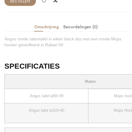
BESTELLEN
Omschrijving
Beoordelingen (0)
Angus ronde salontafel in eiken black sky met een ronde Mops
hocker gestoffeerd in Rafael 09
SPECIFICATIES
Maten
Angus tafel ø80×38
Mops hock
Angus tafel ø110×40
Mops Hock