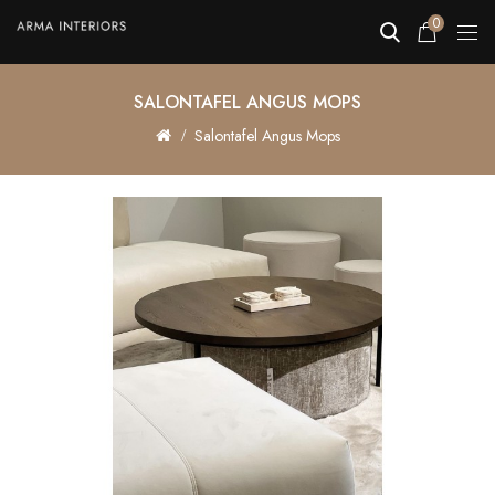
0
SALONTAFEL ANGUS MOPS
Salontafel Angus Mops